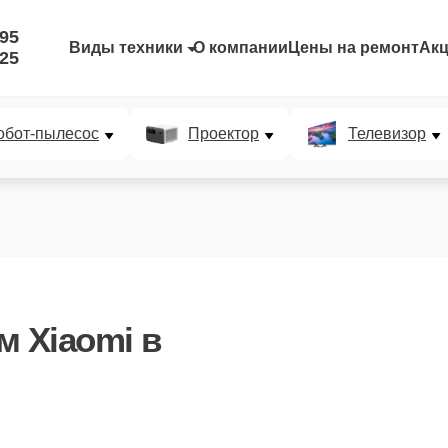
-95
Виды техники
О компании
Цены на ремонт
Ак
-25
обот-пылесос
Проектор
Телевизор
м Xiaomi
в