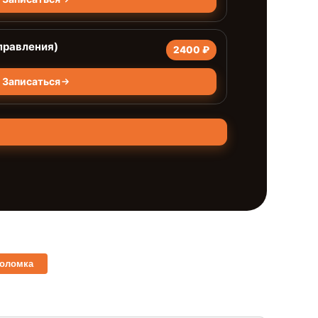
правления)
2400 ₽
Записаться
поломка