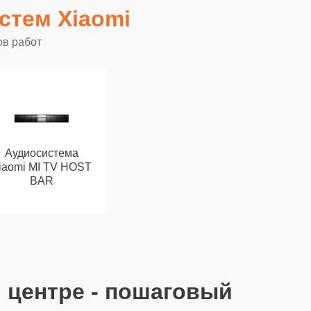
стем Xiaomi
ов работ
Аудиосистема
iaomi MI TV HOST
BAR
 центре - пошаговый