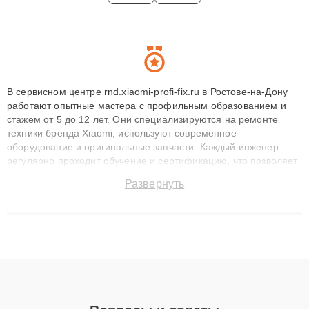
В сервисном центре rnd.xiaomi-profi-fix.ru в Ростове-на-Дону
работают опытные мастера с профильным образованием и
стажем от 5 до 12 лет. Они специализируются на ремонте
техники бренда Xiaomi, используют современное
оборудование и оригинальные запчасти. Каждый инженер
регулярно проходит обучение и сертификацию, что позволяет
быстро и точноdiagnostikировать поломки и восстанавливать
Развернуть
технику с сохранением гарантии до 3 лет. Наши мастера
решают сложные случаи: от замены матриц и материнских
плат до ремонта после залития и восстановления данных.
Благодаря высокой квалификации и ответственному подходу
клиенты получают быстрый, качественный ремонт и понятные
объяснения по результатам диагностики.