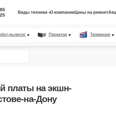
-95
Виды техники
О компании
Цены на ремонт
Ак
-25
обот-пылесос
Проектор
Телевизор
ой платы
на экшн-
стове-на-Дону