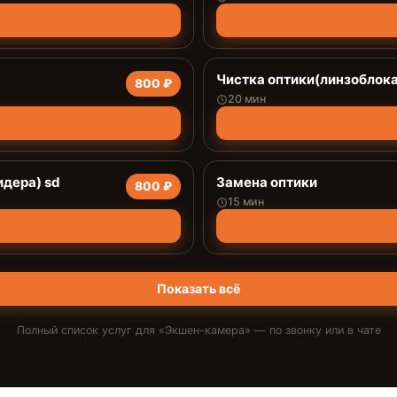
Чистка оптики(линзоблока
800 ₽
20 мин
дера) sd
Замена оптики
800 ₽
15 мин
Показать всё
Полный список услуг для «
Экшен-камера
» — по звонку или в чате