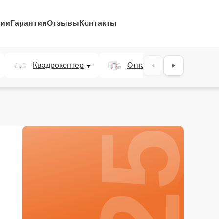
ции
Гарантии
Отзывы
Контакты
25%
Квадрокоптер
Отпариватель