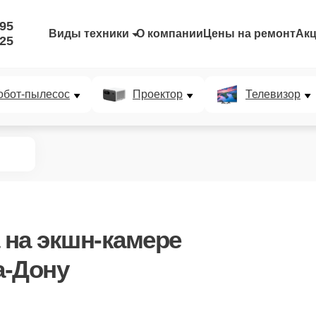
-95
Виды техники
О компании
Цены на ремонт
Ак
-25
обот-пылесос
Проектор
Телевизор
на экшн-камере
а-Дону