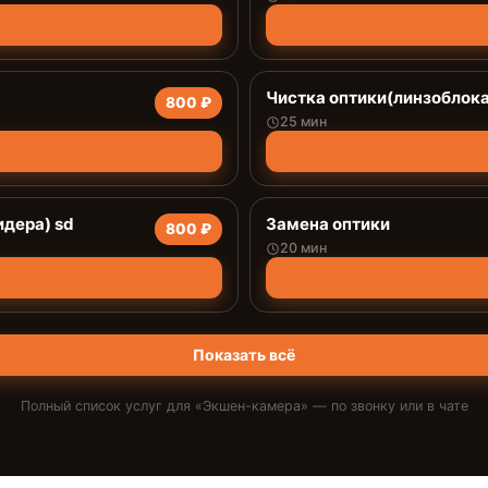
Чистка оптики(линзоблока
800 ₽
25 мин
дера) sd
Замена оптики
800 ₽
20 мин
Показать всё
Полный список услуг для «
Экшен-камера
» — по звонку или в чате