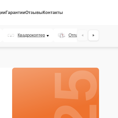
ции
Гарантии
Отзывы
Контакты
25%
Квадрокоптер
Отпариватель