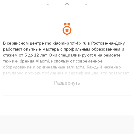
В сервисном центре rnd.xiaomi-profi-fix.ru в Ростове-на-Дону
работают опытные мастера с профильным образованием и
стажем от 5 до 12 лет. Они специализируются на ремонте
техники бренда Xiaomi, используют современное
оборудование и оригинальные запчасти. Каждый инженер
регулярно проходит обучение и сертификацию, что позволяет
быстро и точноdiagnostikировать поломки и восстанавливать
Развернуть
технику с сохранением гарантии до 3 лет. Наши мастера
решают сложные случаи: от замены матриц и материнских
плат до ремонта после залития и восстановления данных.
Благодаря высокой квалификации и ответственному подходу
клиенты получают быстрый, качественный ремонт и понятные
объяснения по результатам диагностики.