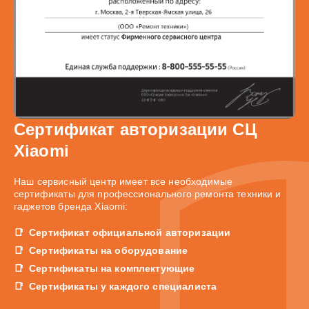
Сертификат авторизации СЦ
Xiaomi
Наш сервисный центр имеет все необходимые
сертификаты для профессионального ремонта техники и
гаджетов бренда Xiaomi:
Сертификат официальной авторизации
Сертификаты на оборудование
Сертификаты на комплектующие
Сертификаты у каждого специалиста