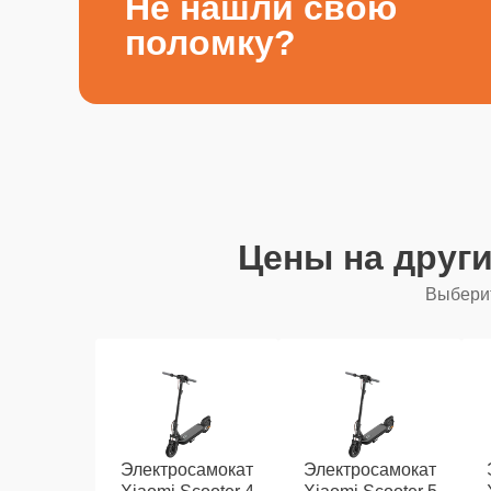
Не нашли свою
поломку?
Цены на друг
Выберит
Электросамокат
Электросамокат