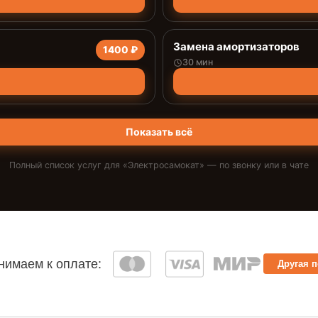
Замена амортизаторов
1400 ₽
30 мин
Показать всё
Полный список услуг для «
Электросамокат
» — по звонку или в чате
имаем к оплате:
Другая 