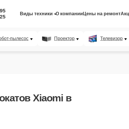
-95
Виды техники
О компании
Цены на ремонт
Ак
-25
обот-пылесос
Проектор
Телевизор
окатов Xiaomi
в