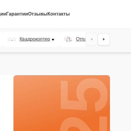
ции
Гарантии
Отзывы
Контакты
25%
Квадрокоптер
Отпариватель