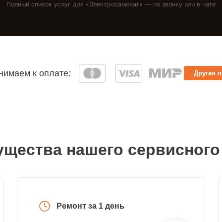
Полный список услуг для «
Электросамокат
» — по звонку или в чате
имаем к оплате:
Другая 
щества нашего сервисного
Ремонт за 1 день