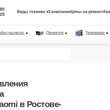
-95
Виды техники
О компании
Цены на ремонт
Ак
-25
обот-пылесос
Проектор
Телевизор
авления
а
aomi в Ростове-