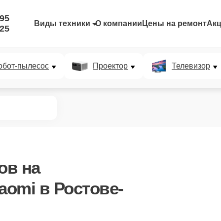
-95
Виды техники
О компании
Цены на ремонт
Ак
-25
обот-пылесос
Проектор
Телевизор
ов
на
aomi в Ростове-