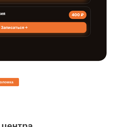
ния
400 ₽
Записаться
поломка
 центра