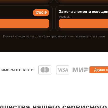
Замена элемента освеще
1700 ₽
25 мин
Полный список услуг для «
Электросамокат
» — по звонку или в чате
имаем к оплате:
Другая 
щества нашего сервисного