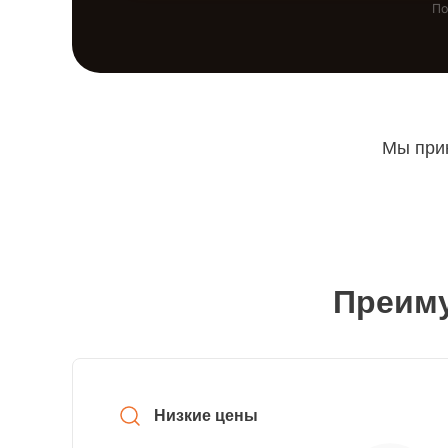
По
Мы прин
Преиму
Низкие цены