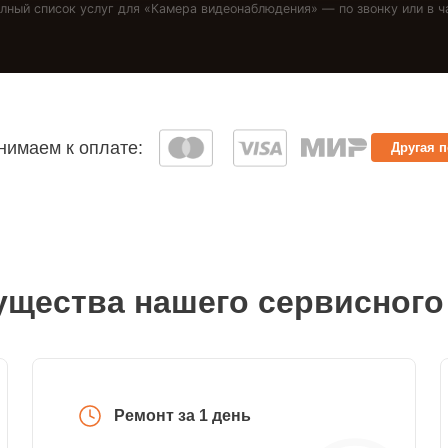
лный список услуг для «
Камера видеонаблюдения
» — по звонку или в ч
имаем к оплате:
Другая 
щества нашего сервисного
Ремонт за 1 день