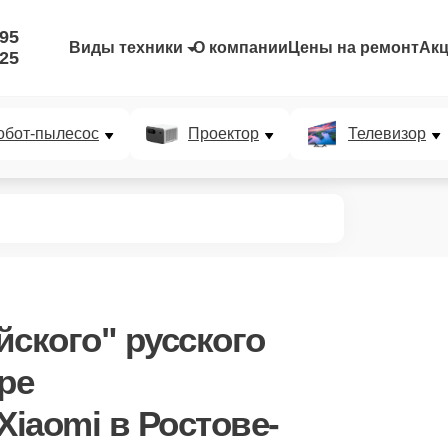
-95
Виды техники
О компании
Цены на ремонт
Ак
-25
обот-пылесос
Проектор
Телевизор
йского" русского
ре
iaomi в Ростове-