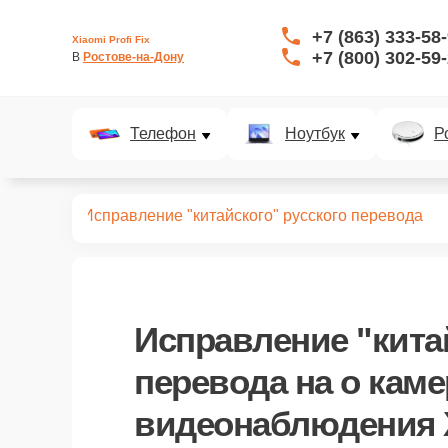
+7 (863) 333-58
Xiaomi Profi Fix
+7 (800) 302-59
В 
Ростове-на-Дону
Телефон
Ноутбук
Р
аблюдения
Исправление "китайского" русского перевода
Исправление "кита
перевода
на о каме
видеонаблюдения X