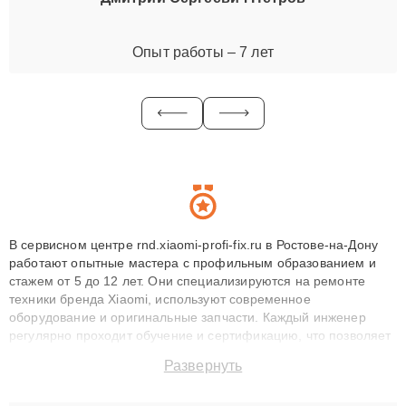
Опыт работы – 7 лет
В сервисном центре rnd.xiaomi-profi-fix.ru в Ростове-на-Дону
работают опытные мастера с профильным образованием и
стажем от 5 до 12 лет. Они специализируются на ремонте
техники бренда Xiaomi, используют современное
оборудование и оригинальные запчасти. Каждый инженер
регулярно проходит обучение и сертификацию, что позволяет
быстро и точноdiagnostikировать поломки и восстанавливать
Развернуть
технику с сохранением гарантии до 3 лет. Наши мастера
решают сложные случаи: от замены матриц и материнских