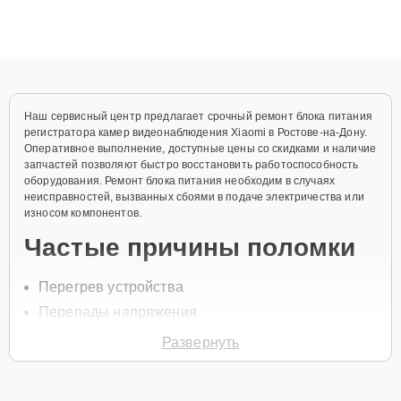
плат до ремонта после залития и восстановления данных.
Благодаря высокой квалификации и ответственному подходу
клиенты получают быстрый, качественный ремонт и понятные
объяснения по результатам диагностики.
Наш сервисный центр предлагает срочный ремонт блока питания
регистратора камер видеонаблюдения Xiaomi в Ростове-на-Дону.
Оперативное выполнение, доступные цены со скидками и наличие
запчастей позволяют быстро восстановить работоспособность
оборудования. Ремонт блока питания необходим в случаях
неисправностей, вызванных сбоями в подаче электричества или
износом компонентов.
Частые причины поломки
Перегрев устройства
Перепады напряжения
Износ конденсаторов
Развернуть
Повреждение кабелей
Неправильная эксплуатация оборудования