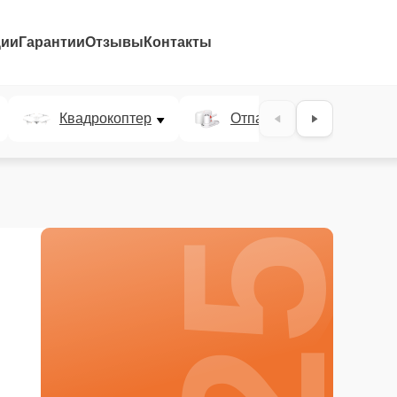
ции
Гарантии
Отзывы
Контакты
25%
Квадрокоптер
Отпариватель