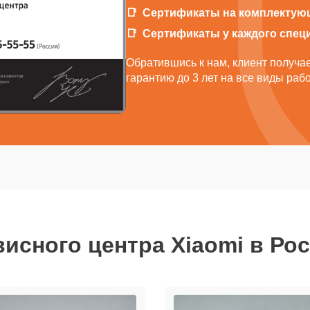
Сертификаты на комплектую
Сертификаты у каждого спец
Обратившись к нам, клиент получ
гарантию до 3 лет на все виды раб
исного центра Xiaomi в Ро