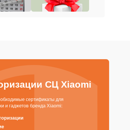
оризации СЦ Xiaomi
еобходимые сертификаты для
и и гаджетов бренда Xiaomi:
торизации
ие