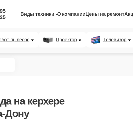
-95
Виды техники
О компании
Цены на ремонт
Ак
-25
обот-пылесос
Проектор
Телевизор
ода
на керхере
а-Дону