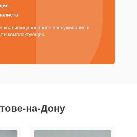
щие
иалиста
ает квалифицированное обслуживание и
от и комплектующих.
стове-на-Дону