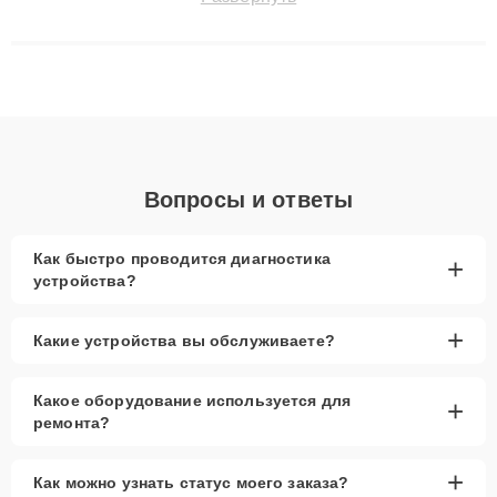
технику с сохранением гарантии до 3 лет. Наши мастера
решают сложные случаи: от замены матриц и материнских
плат до ремонта после залития и восстановления данных.
Благодаря высокой квалификации и ответственному подходу
клиенты получают быстрый, качественный ремонт и понятные
объяснения по результатам диагностики.
Вопросы и ответы
Как быстро проводится диагностика
+
устройства?
+
Какие устройства вы обслуживаете?
Какое оборудование используется для
+
ремонта?
+
Как можно узнать статус моего заказа?