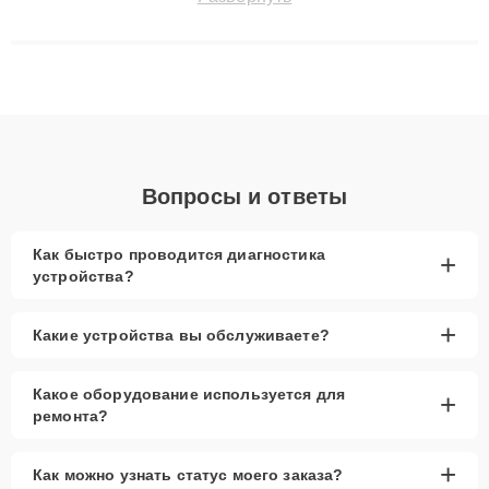
технику с сохранением гарантии до 3 лет. Наши мастера
решают сложные случаи: от замены матриц и материнских
плат до ремонта после залития и восстановления данных.
Благодаря высокой квалификации и ответственному подходу
клиенты получают быстрый, качественный ремонт и понятные
объяснения по результатам диагностики.
Вопросы и ответы
Как быстро проводится диагностика
+
устройства?
+
Какие устройства вы обслуживаете?
Какое оборудование используется для
+
ремонта?
+
Как можно узнать статус моего заказа?