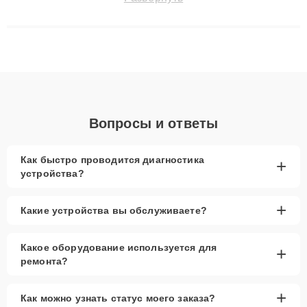
технику с сохранением гарантии до 3 лет. Наши мастера
решают сложные случаи: от замены матриц и материнских
плат до ремонта после залития и восстановления данных.
Благодаря высокой квалификации и ответственному подходу
клиенты получают быстрый, качественный ремонт и понятные
объяснения по результатам диагностики.
Вопросы и ответы
Как быстро проводится диагностика
+
устройства?
+
Какие устройства вы обслуживаете?
Какое оборудование используется для
+
ремонта?
+
Как можно узнать статус моего заказа?