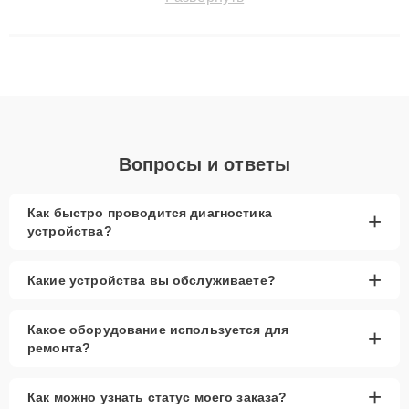
технику с сохранением гарантии до 3 лет. Наши мастера
решают сложные случаи: от замены матриц и материнских
плат до ремонта после залития и восстановления данных.
Благодаря высокой квалификации и ответственному подходу
клиенты получают быстрый, качественный ремонт и понятные
объяснения по результатам диагностики.
Вопросы и ответы
Как быстро проводится диагностика
+
устройства?
+
Какие устройства вы обслуживаете?
Какое оборудование используется для
+
ремонта?
+
Как можно узнать статус моего заказа?