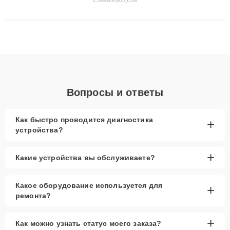
технику с сохранением гарантии до 3 лет. Наши мастера
решают сложные случаи: от замены матриц и материнских
плат до ремонта после залития и восстановления данных.
Благодаря высокой квалификации и ответственному подходу
клиенты получают быстрый, качественный ремонт и понятные
объяснения по результатам диагностики.
Вопросы и ответы
Как быстро проводится диагностика
+
устройства?
+
Какие устройства вы обслуживаете?
Какое оборудование используется для
+
ремонта?
+
Как можно узнать статус моего заказа?