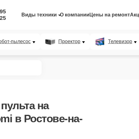
-95
Виды техники
О компании
Цены на ремонт
Ак
-25
обот-пылесос
Проектор
Телевизор
 пульта
на
mi в Ростове-на-