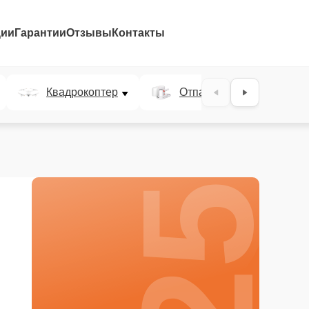
ции
Гарантии
Отзывы
Контакты
25%
Квадрокоптер
Отпариватель