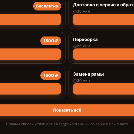
Доставка в сервис и обрат
Бесплатно
30 мин
Переборка
1800 ₽
25 мин
Замена рамы
1500 ₽
30 мин
Показать всё
Полный список услуг для «
Квадрокоптер
» — по звонку или в чате