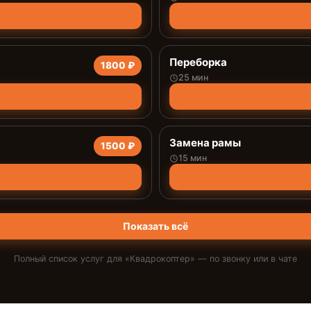
Переборка
1800 ₽
25 мин
Замена рамы
1500 ₽
15 мин
Показать всё
Полный список услуг для «
Квадрокоптер
» — по звонку или в чате