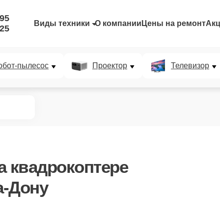
-95
Виды техники
О компании
Цены на ремонт
Ак
-25
обот-пылесос
Проектор
Телевизор
а квадрокоптере
а-Дону