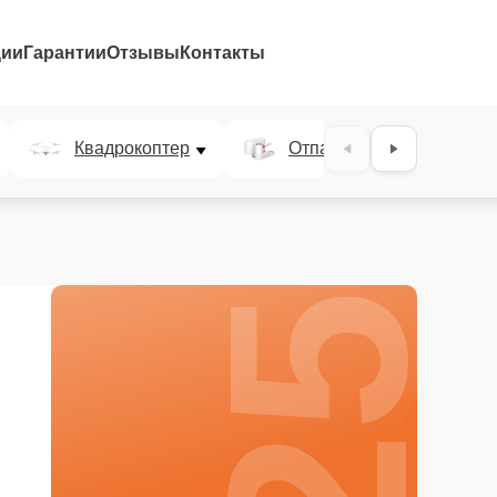
ции
Гарантии
Отзывы
Контакты
25%
Квадрокоптер
Отпариватель