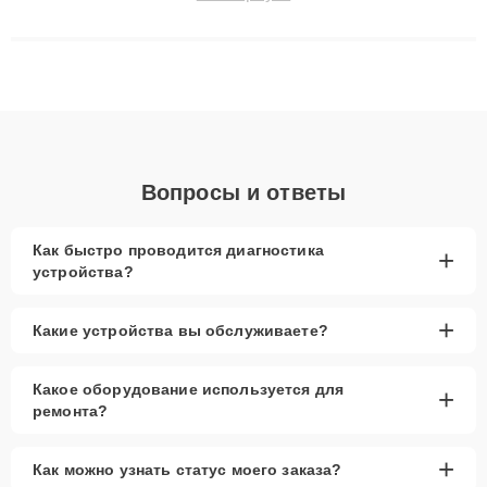
решают сложные случаи: от замены матриц и материнских
плат до ремонта после залития и восстановления данных.
Благодаря высокой квалификации и ответственному подходу
клиенты получают быстрый, качественный ремонт и понятные
объяснения по результатам диагностики.
Вопросы и ответы
Как быстро проводится диагностика
+
устройства?
+
Какие устройства вы обслуживаете?
Какое оборудование используется для
+
ремонта?
+
Как можно узнать статус моего заказа?