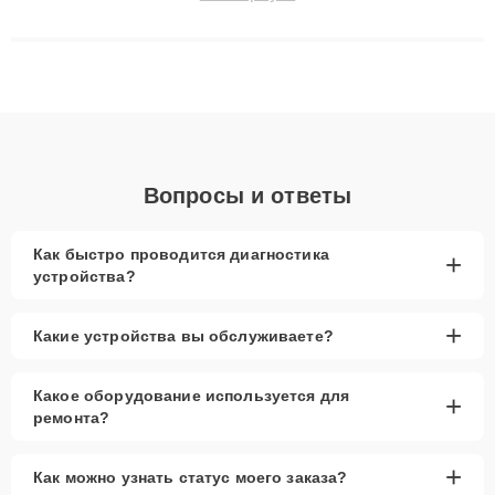
решают сложные случаи: от замены матриц и материнских
плат до ремонта после залития и восстановления данных.
Благодаря высокой квалификации и ответственному подходу
клиенты получают быстрый, качественный ремонт и понятные
объяснения по результатам диагностики.
Вопросы и ответы
Как быстро проводится диагностика
+
устройства?
+
Какие устройства вы обслуживаете?
Какое оборудование используется для
+
ремонта?
+
Как можно узнать статус моего заказа?