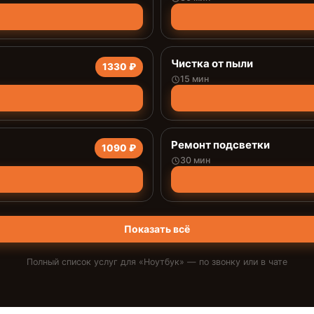
Чистка от пыли
1330 ₽
15 мин
Ремонт подсветки
1090 ₽
30 мин
Показать всё
Полный список услуг для «
Ноутбук
» — по звонку или в чате