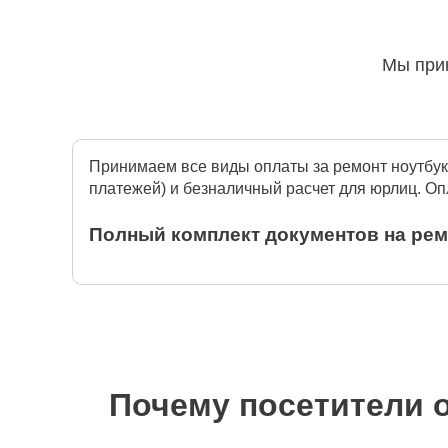
Мы прин
Принимаем все виды оплаты за ремонт ноутбуко
платежей) и безналичный расчет для юрлиц. Опл
Полный комплект документов на рем
Выдаем договор на ремонт ноутбука Xiaomi, зак
заверяем печатью сервисного центра Xiaomi-Pro
Почему посетители о