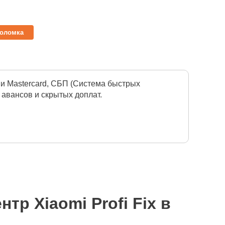
поломка
 и Mastercard, СБП (Система быстрых
 авансов и скрытых доплат.
ный талон сроком до 3 лет. Все документы
р Xiaomi Profi Fix в