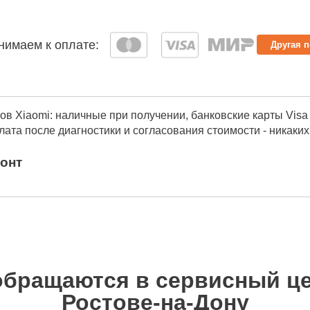
имаем к оплате:
Другая 
в Xiaomi: наличные при получении, банковские карты Visa
ата после диагностики и согласования стоимости - никаких
онт
аз-наряд, акт выполненных работ, кассовый чек и гарантий
fi-Fix и можем отправить на email.
бращаются в сервисный цент
Ростове-на-Дону