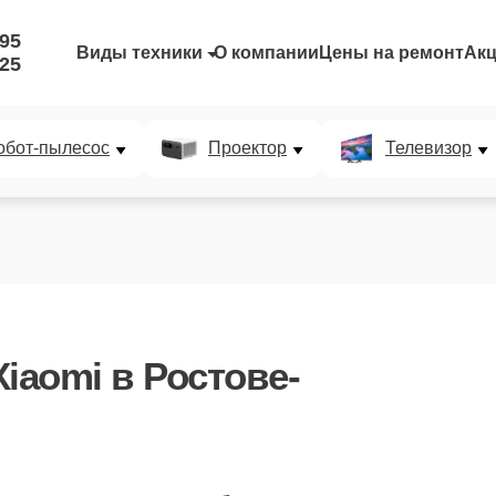
-95
Виды техники
О компании
Цены на ремонт
Ак
-25
обот-пылесос
Проектор
Телевизор
Xiaomi
в Ростове-