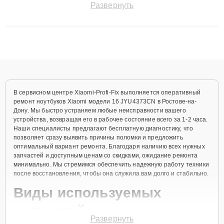
Развернуть
технику с сохранением гарантии до 3 лет. Наши мастера
решают сложные случаи: от замены матриц и материнских
плат до ремонта после залития и восстановления данных.
Благодаря высокой квалификации и ответственному подходу
клиенты получают быстрый, качественный ремонт и понятные
объяснения по результатам диагностики.
В сервисном центре Xiaomi-Profi-Fix выполняется оперативный
ремонт ноутбуков Xiaomi модели 16 JYU4373CN в Ростове-на-
Дону. Мы быстро устраняем любые неисправности вашего
устройства, возвращая его в рабочее состояние всего за 1-2 часа.
Наши специалисты предлагают бесплатную диагностику, что
позволяет сразу выявить причины поломки и предложить
оптимальный вариант ремонта. Благодаря наличию всех нужных
запчастей и доступным ценам со скидками, ожидание ремонта
минимально. Мы стремимся обеспечить надежную работу техники
после восстановления, чтобы она служила вам долго и стабильно.
Виды используемых
запчастей
Развернуть