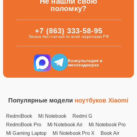
Не нашли свою
поломку?
+7 (863) 333-58-95
Звонок бесплатный по всей территории РФ
Консультация в
мессенджерах
Популярные модели
ноутбуков Xiaomi
RedmiBook
Mi Notebook
Redmi G
RedmiBook Pro
Mi Notebook Air
Mi Notebook Pro
Mi Gaming Laptop
Mi Notebook Pro X
Book Air