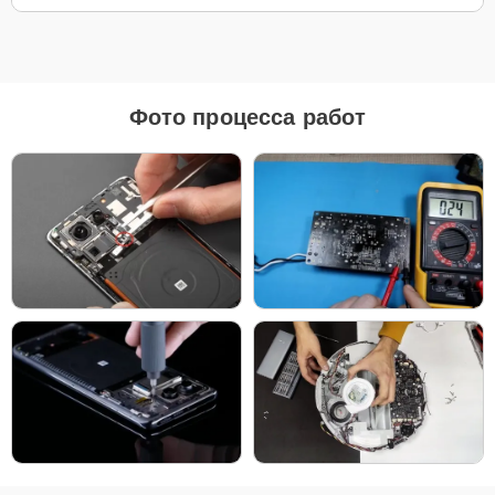
Для ремонта ноутбуков Xiaomi 16 JYU4373CN наш сервисный
центр предоставляет как оригинальные комплектующие, так и
качественные аналоги. Это позволяет клиенту выбрать
подходящий вариант в зависимости от бюджета и предпочтений.
Рекомендации по выбору запчастей:
Фото процесса работ
Для новых устройств, которые планируется
использовать на долгий срок, лучшим выбором
станут оригинальные запчасти, так как они
обеспечат полную совместимость и долгий срок
службы.
Если вы планируете обновить устройство в
ближайшее время, установка качественного
аналога позволит снизить затраты без ущерба
надежности.
Независимо от выбора, мы гарантируем высокое качество каждой
детали, будь то оригинальные компоненты или надежные аналоги
от проверенных производителей.
Для начала ремонта позвоните по телефону +7 (863) 333-58-95
или оставьте
Заявку на сайте
. Наш специалист свяжется с вами в
течение минуты, чтобы уточнить все детали и записать на