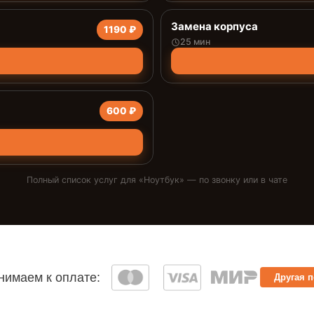
Замена корпуса
1190 ₽
25 мин
600 ₽
Полный список услуг для «
Ноутбук
» — по звонку или в чате
имаем к оплате:
Другая 