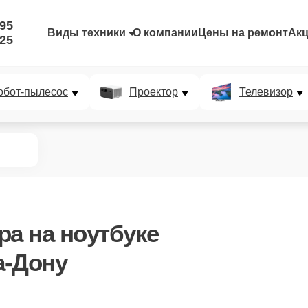
-95
Виды техники
О компании
Цены на ремонт
Ак
-25
обот-пылесос
Проектор
Телевизор
ра
на ноутбуке
а-Дону