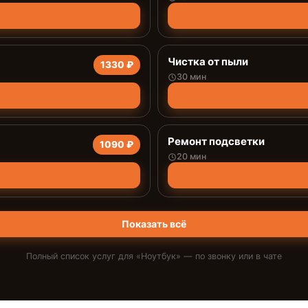
Чистка от пыли
1330 ₽
30 мин
Ремонт подсветки
1090 ₽
20 мин
Показать всё
Полный список услуг для «
Ноутбук
» — по звонку или в чате