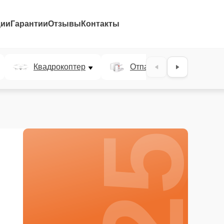
ции
Гарантии
Отзывы
Контакты
25%
Квадрокоптер
Отпариватель