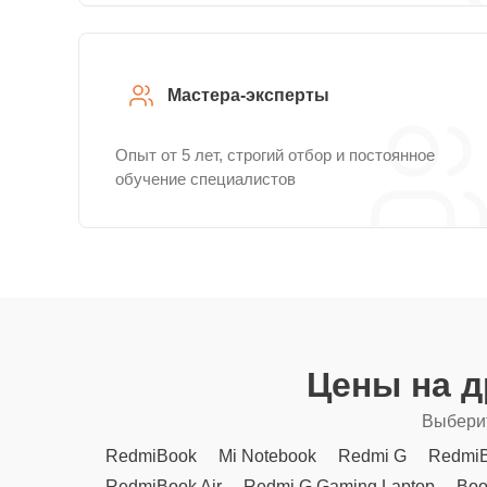
Мастера-эксперты
Опыт от 5 лет, строгий отбор и постоянное
обучение специалистов
Цены на 
Выберит
RedmiBook
Mi Notebook
Redmi G
RedmiB
RedmiBook Air
Redmi G Gaming Laptop
Boo