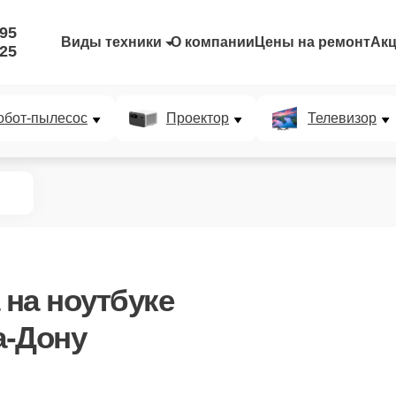
-95
Виды техники
О компании
Цены на ремонт
Ак
-25
обот-пылесос
Проектор
Телевизор
на ноутбуке
а-Дону