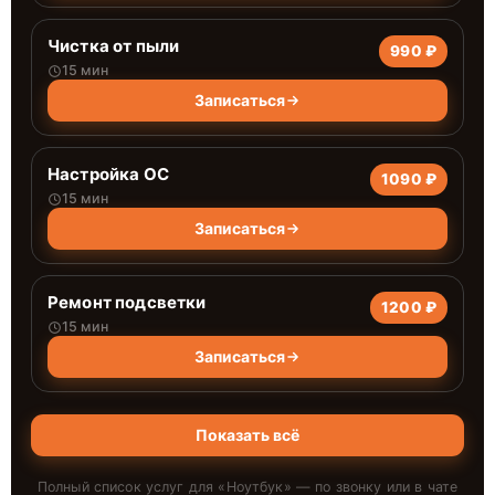
Чистка от пыли
990 ₽
15 мин
Записаться
Настройка ОС
1090 ₽
15 мин
Записаться
Ремонт подсветки
1200 ₽
15 мин
Записаться
Показать всё
Полный список услуг для «
Ноутбук
» — по звонку или в чате