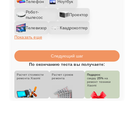
Телефон
Ноутбук
Робот-
Проектор
пылесос
Телевизор
Квадрокоптер
Показать еще
Следующий шаг
По окончанию теста вы получаете:
Расчет стоимости
Расчет сроков
Подарок:
ремонта Xiaomi
ремонта
скидку
25%
на
ремонт техники
Xiaomi