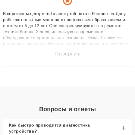
В сервисном центре rnd.xiaomi-profi-fix.ru в Ростове-на-Дону
работают опытные мастера с профильным образованием и
стажем от 5 до 12 лет. Они специализируются на ремонте
техники бренда Xiaomi, используют современное
оборудование и оригинальные запчасти. Каждый инженер
регулярно проходит обучение и сертификацию, что позволяет
быстро и точноdiagnostikировать поломки и восстанавливать
Развернуть
технику с сохранением гарантии до 3 лет. Наши мастера
решают сложные случаи: от замены матриц и материнских
плат до ремонта после залития и восстановления данных.
Благодаря высокой квалификации и ответственному подходу
клиенты получают быстрый, качественный ремонт и понятные
объяснения по результатам диагностики.
Вопросы и ответы
Как быстро проводится диагностика
+
устройства?