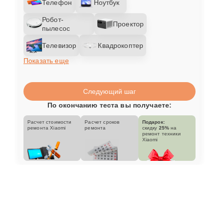
Телефон
Ноутбук
Робот-
Проектор
пылесос
Телевизор
Квадрокоптер
Показать еще
Следующий шаг
По окончанию теста вы получаете:
Расчет стоимости
Расчет сроков
Подарок:
ремонта Xiaomi
ремонта
скидку
25%
на
ремонт техники
Xiaomi