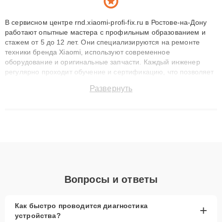
В сервисном центре rnd.xiaomi-profi-fix.ru в Ростове-на-Дону
работают опытные мастера с профильным образованием и
стажем от 5 до 12 лет. Они специализируются на ремонте
техники бренда Xiaomi, используют современное
оборудование и оригинальные запчасти. Каждый инженер
регулярно проходит обучение и сертификацию, что позволяет
быстро и точноdiagnostikировать поломки и восстанавливать
Развернуть
технику с сохранением гарантии до 3 лет. Наши мастера
решают сложные случаи: от замены матриц и материнских
плат до ремонта после залития и восстановления данных.
Благодаря высокой квалификации и ответственному подходу
клиенты получают быстрый, качественный ремонт и понятные
объяснения по результатам диагностики.
Вопросы и ответы
Как быстро проводится диагностика
+
устройства?