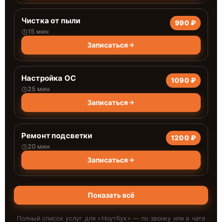
Чистка от пыли
990 ₽
15 мин
Записаться
Настройка ОС
1090 ₽
25 мин
Записаться
Ремонт подсветки
1200 ₽
20 мин
Записаться
Показать всё
Полный список услуг для «
Ноутбук
» — по звонку или в чате