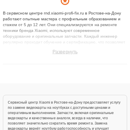
В сервисном центре rnd.xiaomi-profi-fix.ru в Ростове-на-Дону
работают опытные мастера с профильным образованием и
стажем от 5 до 12 лет. Они специализируются на ремонте
техники бренда Xiaomi, используют современное
оборудование и оригинальные запчасти. Каждый инженер
регулярно проходит обучение и сертификацию, что позволяет
быстро и точноdiagnostikировать поломки и восстанавливать
Развернуть
технику с сохранением гарантии до 3 лет. Наши мастера
решают сложные случаи: от замены матриц и материнских
плат до ремонта после залития и восстановления данных.
Благодаря высокой квалификации и ответственному подходу
клиенты получают быстрый, качественный ремонт и понятные
объяснения по результатам диагностики.
Сервисный центр Xiaomi в Ростове-на-Дону предоставляет услугу
по замене видеокарты на ноутбуках с доступными ценами и
оперативным выполнением. Запчасти, включая оригинальные
видеокарты и качественные аналоги, всегда в наличии, что
позволяет значительно сократить время ремонта. Замена
видеокарты вернёт ноутбуку работоспособность и улучшит