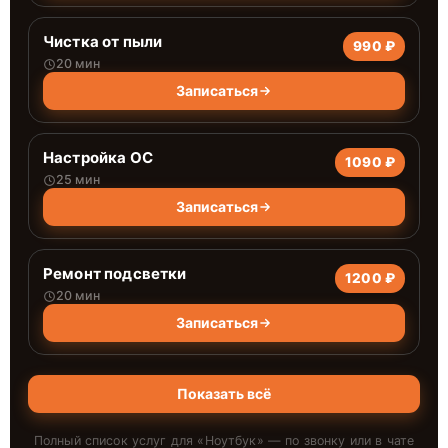
Чистка от пыли
990 ₽
20 мин
Записаться
Настройка ОС
1090 ₽
25 мин
Записаться
Ремонт подсветки
1200 ₽
20 мин
Записаться
Показать всё
Полный список услуг для «
Ноутбук
» — по звонку или в чате