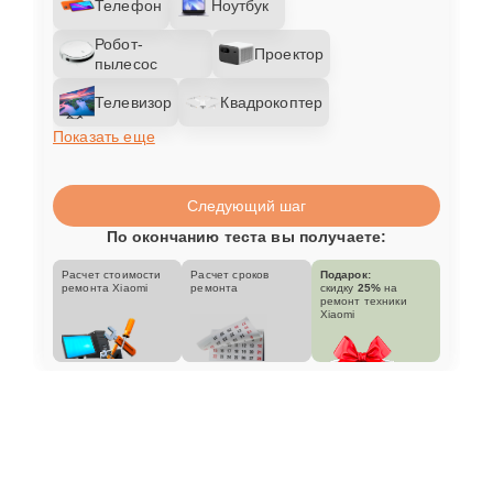
Телефон
Ноутбук
Робот-
Проектор
пылесос
Телевизор
Квадрокоптер
Показать еще
Следующий шаг
По окончанию теста вы получаете:
Расчет стоимости
Расчет сроков
Подарок:
ремонта Xiaomi
ремонта
скидку
25%
на
ремонт техники
Xiaomi