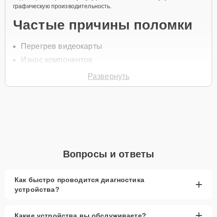
графическую производительность.
Частые причины поломки
Перегрев видеокарты
Износ компонентов
Механические повреждения
Развернуть
Конфликт с драйверами
Повреждение чипа видеокарты
Для замены видеокарты позвоните по телефону +7 (863) 333-58-
95 или оставьте
Заявку на сайте
. Специалист свяжется в течение
минуты для уточнения всех вопросов и записи на диагностику и
ремонт ноутбука.
Вопросы и ответы
Главные особенности
сервиса
Как быстро проводится диагностика
+
устройства?
Низкие цены и скидки:
Экономичные решения
для ремонта ноутбука.
+
Какие устройства вы обслуживаете?