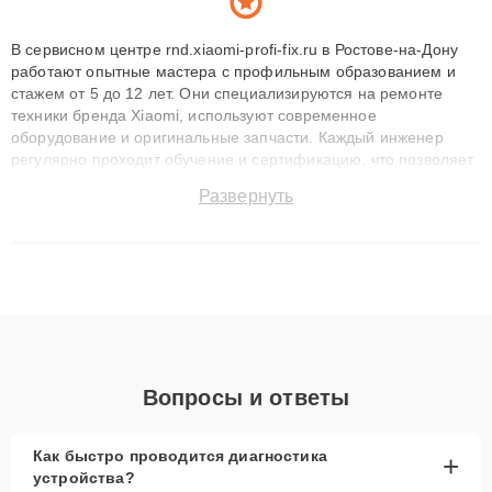
В сервисном центре rnd.xiaomi-profi-fix.ru в Ростове-на-Дону
работают опытные мастера с профильным образованием и
стажем от 5 до 12 лет. Они специализируются на ремонте
техники бренда Xiaomi, используют современное
оборудование и оригинальные запчасти. Каждый инженер
регулярно проходит обучение и сертификацию, что позволяет
быстро и точноdiagnostikировать поломки и восстанавливать
Развернуть
технику с сохранением гарантии до 3 лет. Наши мастера
решают сложные случаи: от замены матриц и материнских
плат до ремонта после залития и восстановления данных.
Благодаря высокой квалификации и ответственному подходу
клиенты получают быстрый, качественный ремонт и понятные
объяснения по результатам диагностики.
Вопросы и ответы
Как быстро проводится диагностика
+
устройства?