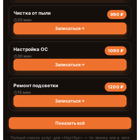
Чистка от пыли
990 ₽
20 мин
Записаться
Настройка ОС
1090 ₽
30 мин
Записаться
Ремонт подсветки
1200 ₽
15 мин
Записаться
Показать всё
Полный список услуг для «
Ноутбук
» — по звонку или в чате