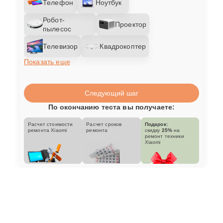
Телефон
Ноутбук
Робот-
Проектор
пылесос
Телевизор
Квадрокоптер
Показать еще
Следующий шаг
По окончанию теста вы получаете:
Расчет стоимости
Расчет сроков
Подарок:
ремонта Xiaomi
ремонта
скидку
25%
на
ремонт техники
Xiaomi