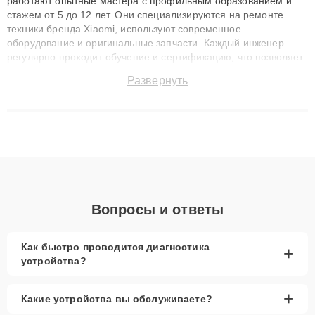
работают опытные мастера с профильным образованием и
стажем от 5 до 12 лет. Они специализируются на ремонте
техники бренда Xiaomi, используют современное
оборудование и оригинальные запчасти. Каждый инженер
регулярно проходит обучение и сертификацию, что позволяет
быстро и точноdiagnostikировать поломки и восстанавливать
Развернуть
технику с сохранением гарантии до 3 лет. Наши мастера
решают сложные случаи: от замены матриц и материнских
плат до ремонта после залития и восстановления данных.
Благодаря высокой квалификации и ответственному подходу
клиенты получают быстрый, качественный ремонт и понятные
объяснения по результатам диагностики.
Вопросы и ответы
Как быстро проводится диагностика
+
устройства?
+
Какие устройства вы обслуживаете?