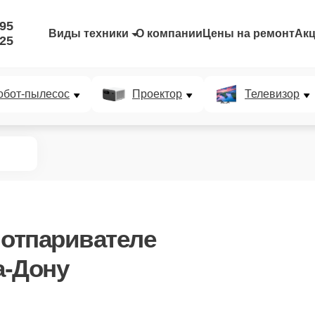
-95
Виды техники
О компании
Цены на ремонт
Ак
-25
обот-пылесос
Проектор
Телевизор
 отпаривателе
а-Дону