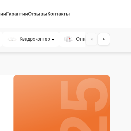
ции
Гарантии
Отзывы
Контакты
25%
Квадрокоптер
Отпариватель