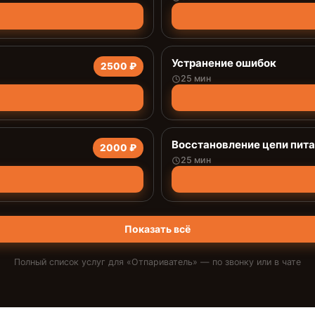
Устранение ошибок
2500 ₽
25 мин
Восстановление цепи пит
2000 ₽
25 мин
Показать всё
Полный список услуг для «
Отпариватель
» — по звонку или в чате