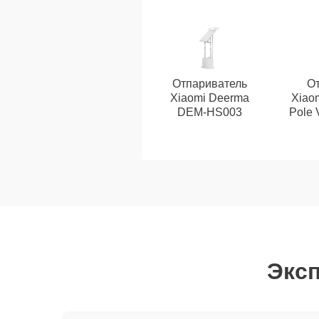
Отпариватель
От
Xiaomi Deerma
Xiaom
DEM-HS003
Pole 
Эксп