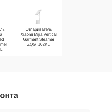
ль
Отпариватель
ia
Xiaomi Mijia Vertical
ed
Garment Steamer
amer
ZQGTJ02KL
L
монта