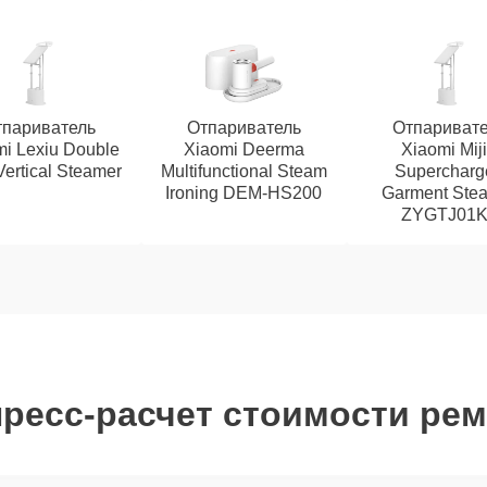
париватель
Отпариватель
Отпаривате
i Lexiu Double
Xiaomi Deerma
Xiaomi Mij
Vertical Steamer
Multifunctional Steam
Supercharg
Ironing DEM-HS200
Garment Ste
ZYGTJ01K
ресс-расчет стоимости ре