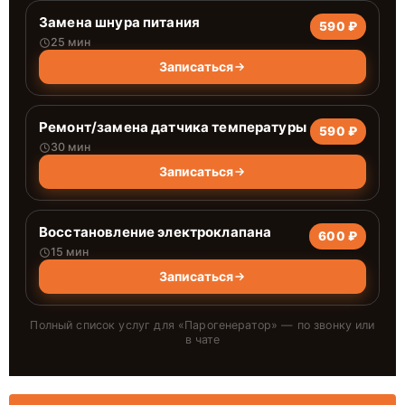
Замена шнура питания
590 ₽
25 мин
Записаться
Ремонт/замена датчика температуры
590 ₽
30 мин
Записаться
Восстановление электроклапана
600 ₽
15 мин
Записаться
Полный список услуг для «
Парогенератор
» — по звонку или
в чате