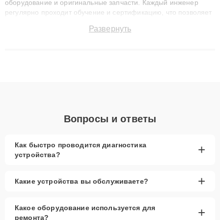
оборудование и оригинальные запчасти. Каждый инженер
регулярно проходит обучение и сертификацию, что позволяет
быстро и точноdiagnostikировать поломки и восстанавливать
Развернуть
технику с сохранением гарантии до 3 лет. Наши мастера
решают сложные случаи: от замены матриц и материнских
плат до ремонта после залития и восстановления данных.
Благодаря высокой квалификации и ответственному подходу
клиенты получают быстрый, качественный ремонт и понятные
объяснения по результатам диагностики.
Вопросы и ответы
Как быстро проводится диагностика
+
устройства?
+
Какие устройства вы обслуживаете?
Какое оборудование используется для
+
ремонта?