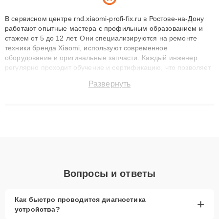
В сервисном центре rnd.xiaomi-profi-fix.ru в Ростове-на-Дону
работают опытные мастера с профильным образованием и
стажем от 5 до 12 лет. Они специализируются на ремонте
техники бренда Xiaomi, используют современное
оборудование и оригинальные запчасти. Каждый инженер
регулярно проходит обучение и сертификацию, что позволяет
быстро и точноdiagnostikировать поломки и восстанавливать
Развернуть
технику с сохранением гарантии до 3 лет. Наши мастера
решают сложные случаи: от замены матриц и материнских
плат до ремонта после залития и восстановления данных.
Благодаря высокой квалификации и ответственному подходу
клиенты получают быстрый, качественный ремонт и понятные
объяснения по результатам диагностики.
Вопросы и ответы
Как быстро проводится диагностика
+
устройства?