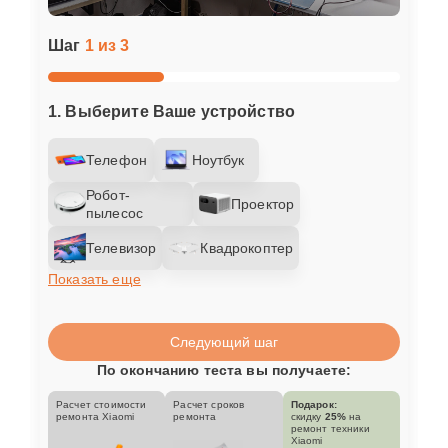
Шаг
1 из 3
1. Выберите Ваше устройство
Телефон
Ноутбук
Робот-
Проектор
пылесос
Телевизор
Квадрокоптер
Показать еще
Следующий шаг
По окончанию теста вы получаете:
Расчет стоимости
Расчет сроков
Подарок:
ремонта Xiaomi
ремонта
скидку
25%
на
ремонт техники
Xiaomi