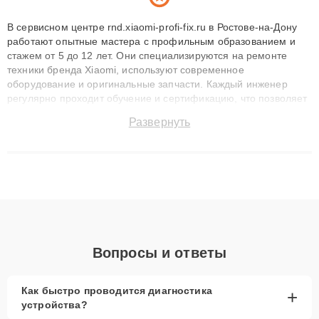
В сервисном центре rnd.xiaomi-profi-fix.ru в Ростове-на-Дону
работают опытные мастера с профильным образованием и
стажем от 5 до 12 лет. Они специализируются на ремонте
техники бренда Xiaomi, используют современное
оборудование и оригинальные запчасти. Каждый инженер
регулярно проходит обучение и сертификацию, что позволяет
быстро и точноdiagnostikировать поломки и восстанавливать
Развернуть
технику с сохранением гарантии до 3 лет. Наши мастера
решают сложные случаи: от замены матриц и материнских
плат до ремонта после залития и восстановления данных.
Благодаря высокой квалификации и ответственному подходу
клиенты получают быстрый, качественный ремонт и понятные
объяснения по результатам диагностики.
Вопросы и ответы
Как быстро проводится диагностика
+
устройства?