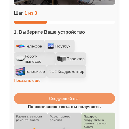
Шаг
1 из 3
1. Выберите Ваше устройство
Телефон
Ноутбук
Робот-
Проектор
пылесос
Телевизор
Квадрокоптер
Показать еще
Следующий шаг
По окончанию теста вы получаете:
Расчет стоимости
Расчет сроков
Подарок:
ремонта Xiaomi
ремонта
скидку
25%
на
ремонт техники
Xiaomi