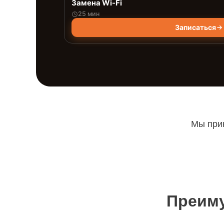
Замена Wi-Fi
25 мин
Записаться
Мы прин
Преиму