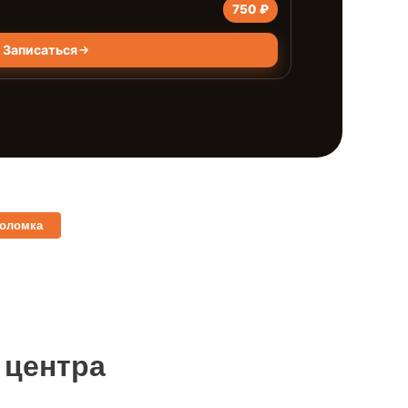
750 ₽
Записаться
поломка
 центра