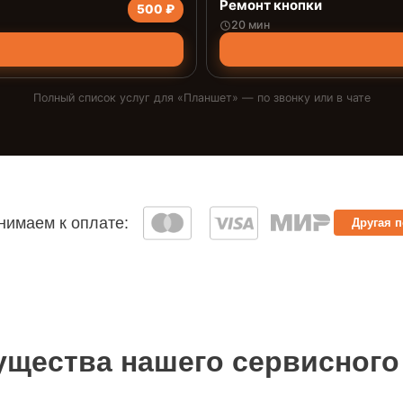
Ремонт кнопки
500 ₽
20 мин
Полный список услуг для «
Планшет
» — по звонку или в чате
имаем к оплате:
Другая 
щества нашего сервисного