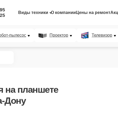
-95
Виды техники
О компании
Цены на ремонт
Ак
-25
обот-пылесос
Проектор
Телевизор
я
на планшете
а-Дону