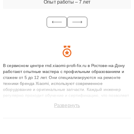
Опыт работы – 7 лет
В сервисном центре rnd.xiaomi-profi-fix.ru в Ростове-на-Дону
работают опытные мастера с профильным образованием и
стажем от 5 до 12 лет. Они специализируются на ремонте
техники бренда Xiaomi, используют современное
оборудование и оригинальные запчасти. Каждый инженер
регулярно проходит обучение и сертификацию, что позволяет
быстро и точноdiagnostikировать поломки и восстанавливать
Развернуть
технику с сохранением гарантии до 3 лет. Наши мастера
решают сложные случаи: от замены матриц и материнских
плат до ремонта после залития и восстановления данных.
Благодаря высокой квалификации и ответственному подходу
клиенты получают быстрый, качественный ремонт и понятные