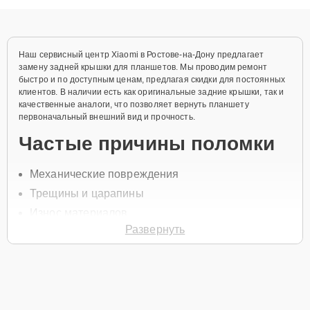
объяснения по результатам диагностики.
Наш сервисный центр Xiaomi в Ростове-на-Дону предлагает
замену задней крышки для планшетов. Мы проводим ремонт
быстро и по доступным ценам, предлагая скидки для постоянных
клиентов. В наличии есть как оригинальные задние крышки, так и
качественные аналоги, что позволяет вернуть планшету
первоначальный внешний вид и прочность.
Частые причины поломки
Механические повреждения
Трещины и царапины
Износ материалов
Развернуть
Деформация от падений
Попадание влаги
Чтобы заменить заднюю крышку, свяжитесь с нами по телефону
+7 (863) 333-58-95 или оставьте
Заявку на сайте
. Специалист
свяжется с вами в течение минуты для уточнения деталей и