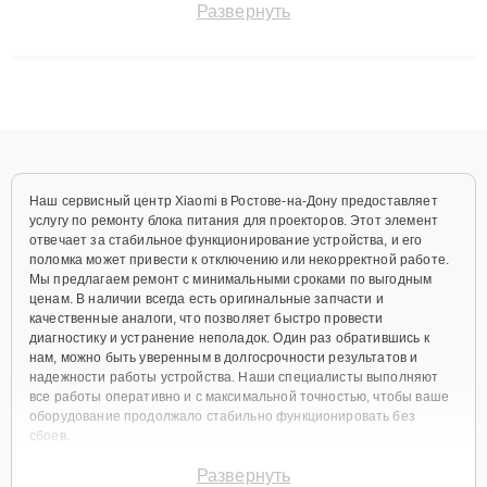
Развернуть
технику с сохранением гарантии до 3 лет. Наши мастера
решают сложные случаи: от замены матриц и материнских
плат до ремонта после залития и восстановления данных.
Благодаря высокой квалификации и ответственному подходу
клиенты получают быстрый, качественный ремонт и понятные
объяснения по результатам диагностики.
Наш сервисный центр Xiaomi в Ростове-на-Дону предоставляет
услугу по ремонту блока питания для проекторов. Этот элемент
отвечает за стабильное функционирование устройства, и его
поломка может привести к отключению или некорректной работе.
Мы предлагаем ремонт с минимальными сроками по выгодным
ценам. В наличии всегда есть оригинальные запчасти и
качественные аналоги, что позволяет быстро провести
диагностику и устранение неполадок. Один раз обратившись к
нам, можно быть уверенным в долгосрочности результатов и
надежности работы устройства. Наши специалисты выполняют
все работы оперативно и с максимальной точностью, чтобы ваше
оборудование продолжало стабильно функционировать без
сбоев.
Частые причины поломки
Развернуть