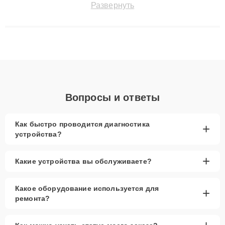
Развернуть
технику с сохранением гарантии до 3 лет. Наши мастера
решают сложные случаи: от замены матриц и материнских
плат до ремонта после залития и восстановления данных.
Благодаря высокой квалификации и ответственному подходу
клиенты получают быстрый, качественный ремонт и понятные
объяснения по результатам диагностики.
Вопросы и ответы
Как быстро проводится диагностика
+
устройства?
+
Какие устройства вы обслуживаете?
Какое оборудование используется для
+
ремонта?