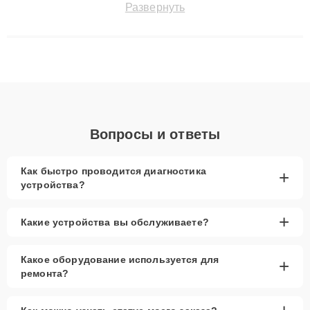
Развернуть
технику с сохранением гарантии до 3 лет. Наши мастера
решают сложные случаи: от замены матриц и материнских
плат до ремонта после залития и восстановления данных.
Благодаря высокой квалификации и ответственному подходу
клиенты получают быстрый, качественный ремонт и понятные
объяснения по результатам диагностики.
Вопросы и ответы
Как быстро проводится диагностика
+
устройства?
+
Какие устройства вы обслуживаете?
Какое оборудование используется для
+
ремонта?