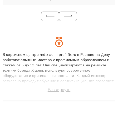
В сервисном центре rnd.xiaomi-profi-fix.ru в Ростове-на-Дону
работают опытные мастера с профильным образованием и
стажем от 5 до 12 лет. Они специализируются на ремонте
техники бренда Xiaomi, используют современное
оборудование и оригинальные запчасти. Каждый инженер
регулярно проходит обучение и сертификацию, что позволяет
быстро и точноdiagnostikировать поломки и восстанавливать
Развернуть
технику с сохранением гарантии до 3 лет. Наши мастера
решают сложные случаи: от замены матриц и материнских
плат до ремонта после залития и восстановления данных.
Благодаря высокой квалификации и ответственному подходу
клиенты получают быстрый, качественный ремонт и понятные
объяснения по результатам диагностики.