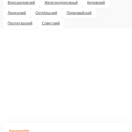
Ворошиловский
Железнодорожный
Кировский
Ленинский
Октябрьский
Первомайский
Пролетарский
Советский
Xiaomiprofifix