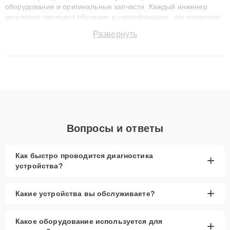
оборудование и оригинальные запчасти. Каждый инженер
регулярно проходит обучение и сертификацию, что позволяет
быстро и точноdiagnostikировать поломки и восстанавливать
Развернуть
технику с сохранением гарантии до 3 лет. Наши мастера
решают сложные случаи: от замены матриц и материнских
плат до ремонта после залития и восстановления данных.
Благодаря высокой квалификации и ответственному подходу
клиенты получают быстрый, качественный ремонт и понятные
объяснения по результатам диагностики.
Вопросы и ответы
Как быстро проводится диагностика
+
устройства?
+
Какие устройства вы обслуживаете?
Какое оборудование используется для
+