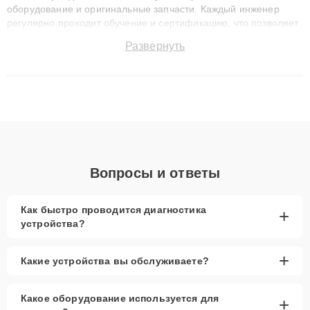
оборудование и оригинальные запчасти. Каждый инженер
регулярно проходит обучение и сертификацию, что позволяет
быстро и точноdiagnostikировать поломки и восстанавливать
Развернуть
технику с сохранением гарантии до 3 лет. Наши мастера
решают сложные случаи: от замены матриц и материнских
плат до ремонта после залития и восстановления данных.
Благодаря высокой квалификации и ответственному подходу
клиенты получают быстрый, качественный ремонт и понятные
объяснения по результатам диагностики.
Вопросы и ответы
Как быстро проводится диагностика
+
устройства?
+
Какие устройства вы обслуживаете?
Какое оборудование используется для
+