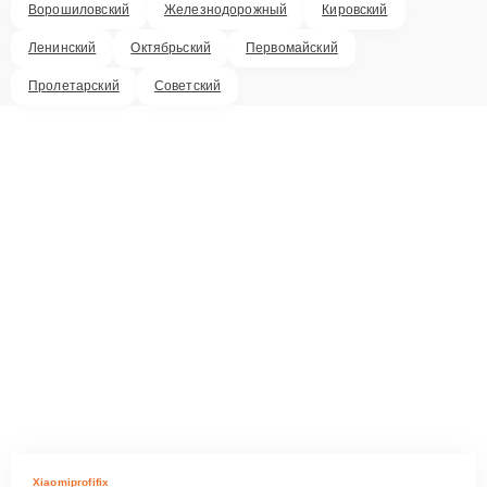
Ворошиловский
Железнодорожный
Кировский
Ленинский
Октябрьский
Первомайский
Пролетарский
Советский
Xiaomiprofifix