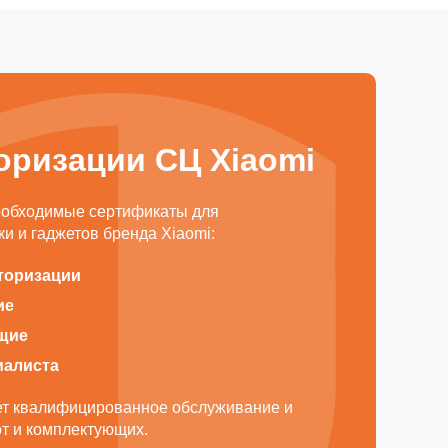
оризации СЦ Xiaomi
еобходимые сертификаты для
и и гаджетов бренда Xiaomi:
торизации
ие
щие
иалиста
ает квалифицированное обслуживание и
от и комплектующих.