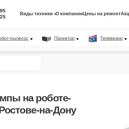
-95
Виды техники
О компании
Цены на ремонт
Ак
-25
обот-пылесос
Проектор
Телевизор
омпы
на роботе-
 Ростове-на-Дону