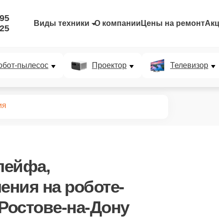
-95
Виды техники
О компании
Цены на ремонт
Ак
-25
обот-пылесос
Проектор
Телевизор
ия
лейфа,
нения
на роботе-
 Ростове-на-Дону