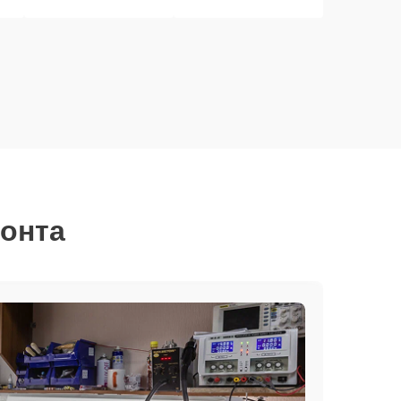
монта