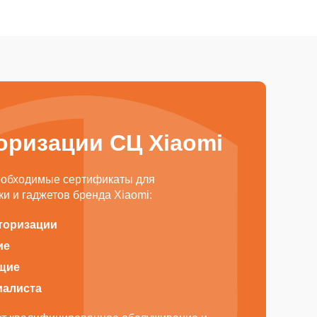
оризации СЦ Xiaomi
еобходимые сертификаты для
и и гаджетов бренда Xiaomi:
торизации
ие
щие
иалиста