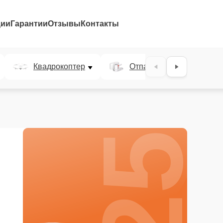
ции
Гарантии
Отзывы
Контакты
25%
Квадрокоптер
Отпариватель