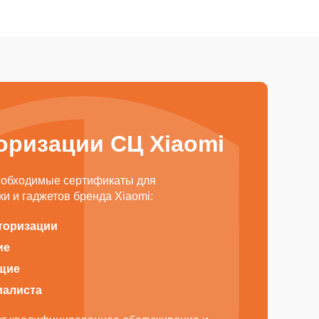
оризации СЦ Xiaomi
еобходимые сертификаты для
и и гаджетов бренда Xiaomi:
торизации
ие
щие
иалиста