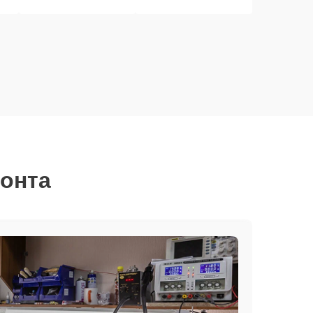
монта