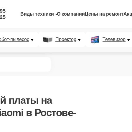
-95
Виды техники
О компании
Цены на ремонт
Ак
-25
обот-пылесос
Проектор
Телевизор
ой платы
на
aomi в Ростове-