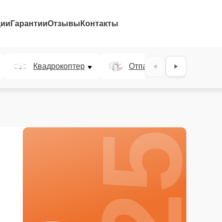
ции
Гарантии
Отзывы
Контакты
25%
Квадрокоптер
Отпариватель