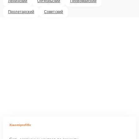
Ленинский
Октябрьский
Первомайский
Пролетарский
Советский
Xiaomiprofifix