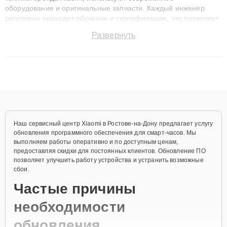
оборудование и оригинальные запчасти. Каждый инженер
регулярно проходит обучение и сертификацию, что позволяет
быстро и точноdiagnostikировать поломки и восстанавливать
Развернуть
технику с сохранением гарантии до 3 лет. Наши мастера
решают сложные случаи: от замены матриц и материнских
плат до ремонта после залития и восстановления данных.
Благодаря высокой квалификации и ответственному подходу
клиенты получают быстрый, качественный ремонт и понятные
объяснения по результатам диагностики.
Наш сервисный центр Xiaomi в Ростове-на-Дону предлагает услугу
обновления программного обеспечения для смарт-часов. Мы
выполняем работы оперативно и по доступным ценам,
предоставляя скидки для постоянных клиентов. Обновление ПО
позволяет улучшить работу устройства и устранить возможные
сбои.
Частые причины
необходимости
обновления