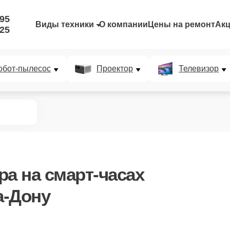
-95
Виды техники
О компании
Цены на ремонт
Ак
-25
обот-пылесос
Проектор
Телевизор
ра
на смарт-часах
а-Дону