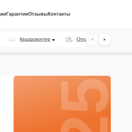
ции
Гарантии
Отзывы
Контакты
25%
Квадрокоптер
Отпариватель