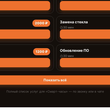
Замена стекла
2000 ₽
30 мин
Обновление ПО
1200 ₽
30 мин
Показать всё
Полный список услуг для «
Смарт-часы
» — по звонку или в чате