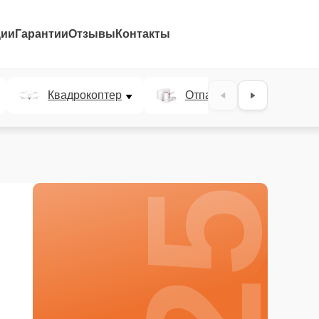
ции
Гарантии
Отзывы
Контакты
25%
Квадрокоптер
Отпариватель