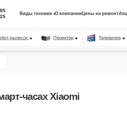
-95
Виды техники
О компании
Цены на ремонт
Ак
-25
обот-пылесос
Проектор
Телевизор
март-часах Xiaomi