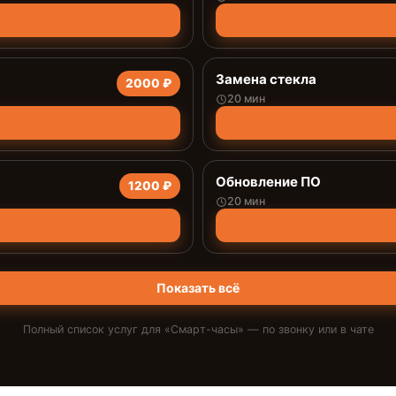
Замена стекла
2000 ₽
20 мин
Обновление ПО
1200 ₽
20 мин
Показать всё
Полный список услуг для «
Смарт-часы
» — по звонку или в чате