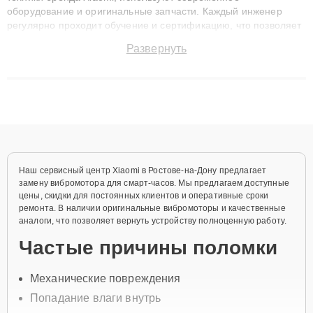
оборудование и оригинальные запчасти. Каждый инженер
регулярно проходит обучение и сертификацию, что позволяет
быстро и точноdiagnostikировать поломки и восстанавливать
Развернуть
технику с сохранением гарантии до 3 лет. Наши мастера
решают сложные случаи: от замены матриц и материнских
плат до ремонта после залития и восстановления данных.
Благодаря высокой квалификации и ответственному подходу
клиенты получают быстрый, качественный ремонт и понятные
объяснения по результатам диагностики.
Наш сервисный центр Xiaomi в Ростове-на-Дону предлагает
замену вибромотора для смарт-часов. Мы предлагаем доступные
цены, скидки для постоянных клиентов и оперативные сроки
ремонта. В наличии оригинальные вибромоторы и качественные
аналоги, что позволяет вернуть устройству полноценную работу.
Частые причины поломки
Механические повреждения
Попадание влаги внутрь