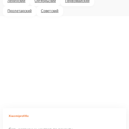
Ленинский
Октябрьский
Первомайский
Пролетарский
Советский
Xiaomiprofifix