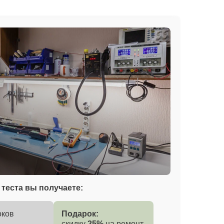
теста вы получаете:
оков
Подарок:
скидку
25%
на ремонт