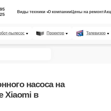
-95
Виды техники
О компании
Цены на ремонт
Ак
-25
обот-пылесос
Проектор
Телевизор
нного насоса
на
 Xiaomi в