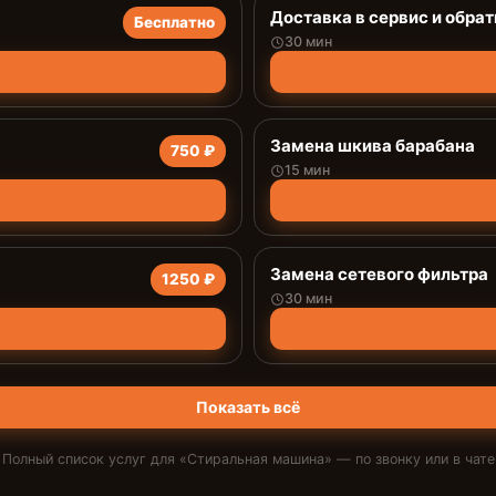
Доставка в сервис и обрат
Бесплатно
30 мин
Замена шкива барабана
750 ₽
15 мин
Замена сетевого фильтра
1250 ₽
30 мин
Показать всё
Полный список услуг для «
Стиральная машина
» — по звонку или в чате