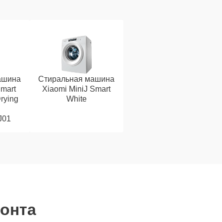
ашина
Стиральная машина
Smart
Xiaomi MiniJ Smart
rying
White
J01
монта