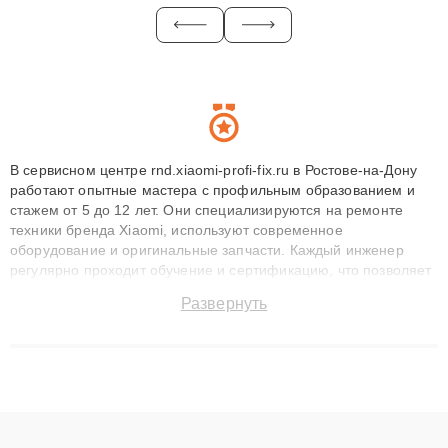
В сервисном центре rnd.xiaomi-profi-fix.ru в Ростове-на-Дону
работают опытные мастера с профильным образованием и
стажем от 5 до 12 лет. Они специализируются на ремонте
техники бренда Xiaomi, используют современное
оборудование и оригинальные запчасти. Каждый инженер
регулярно проходит обучение и сертификацию, что позволяет
быстро и точноdiagnostikировать поломки и восстанавливать
Развернуть
технику с сохранением гарантии до 3 лет. Наши мастера
решают сложные случаи: от замены матриц и материнских
плат до ремонта после залития и восстановления данных.
Благодаря высокой квалификации и ответственному подходу
клиенты получают быстрый, качественный ремонт и понятные
объяснения по результатам диагностики.